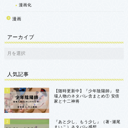
漫画化
漫画
アーカイブ
人気記事
1
ホーム
【随時更新中】『少年陰陽師』 登
場人物のネタバレ含まとめ① 安倍
家と十二神将
書いてる人
2
『あと少し、もう少し』（著･瀬尾
プライバシーポリシー
まいこ）ネタバレ感想