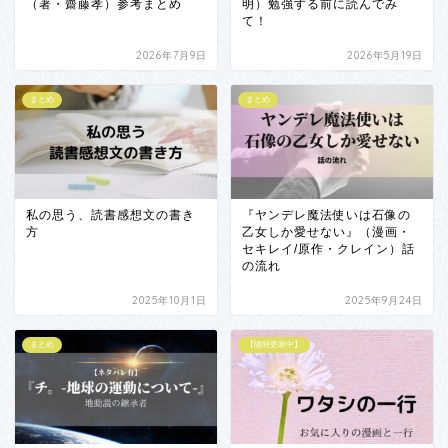
（著・齋藤孝）参考まとめ
明）勉強する前に読んでみ
て！
2026年7月9日
2026年5月19日
まとめ
まとめ
私の思う、読書感想文の書き
『ヤンデレ魔法使いは石像の
方
乙女しか愛せない』（漫画・
セキレイ/原作・クレイン）話
の流れ
2025年10月1日
2025年9月24日
まとめ
【随時更新中】