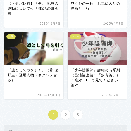
【ネタバレ有】『チ。-地球の
ワタシの一行 お気に入りの
運動について-』地動説の継承
漫画と一行
者
2025年6月9日
2023年1月9日
小説
まとめ
『凛として弓を引く』（著･碧
『少年陰陽師』詳細の時系列
野圭）登場人物（ネタバレ含
（昌浩誕生前〜「窮奇編」）
み）
※絶対、PCで見てください！
絶対！
2021年12月11日
2021年12月1日
1
2
3