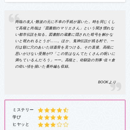
尚哉の友人･難波の元に不幸の手紙が届いた。時を同じくし
て高槻と尚哉は「図書館のマリエさん」という聞き慣れな
い都市伝説を知る。図書館の蔵書に隠された暗号を解かな
いと呪われるとうが……。ほか、鬼神伝説が残る村で、一
行は額に穴のあいた頭蓋骨を見つける。その直後、高槻に
思いがけない受難が!?「この世はなんてたくさんの呪いに
満ちているんだろう」ーー。高槻と、幼馴染の刑事･佐々倉
の幼い頃を描いた番外編も収録。
BOOKより
ミステリー
学び
ヒヤッと