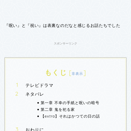
『呪い』と『祝い』は表裏なのだなと感じるお話たちでした
スポンサーリンク
もくじ
[
]
非表示
テレビドラマ
ネタバレ
第一章 不幸の手紙と呪いの暗号
第二章 鬼を祀る家
【extra】それはかつての日の話
おわりに