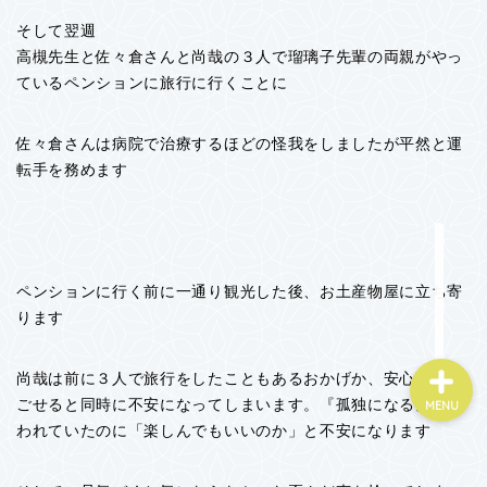
そして翌週
高槻先生と佐々倉さんと尚哉の３人で瑠璃子先輩の両親がやっ
ホーム
ているペンションに旅行に行くことに
書いてる人
佐々倉さんは病院で治療するほどの怪我をしましたが平然と運
転手を務めます
プライバシーポリシー
お問い合わせ
ペンションに行く前に一通り観光した後、お土産物屋に立ち寄
ります
尚哉は前に３人で旅行をしたこともあるおかげか、安心して過
ごせると同時に不安になってしまいます。『孤独になる』と言
MENU
われていたのに「楽しんでもいいのか」と不安になります