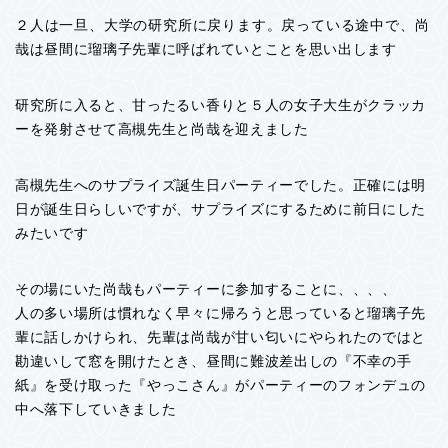
２人は一旦、大学の研究所に戻ります。戻っている途中で、
尚
哉は昼間に瑠璃子先輩に呼ばれていとことを思い出します
研究所に入ると、甘ったるい香りと５人の女子大生がクラッカ
ーを発射させて高槻先生と尚哉を迎えました
高槻先生へのサプライズ誕生日パーティーでした。正確には明
日が誕生日らしいですが、サプライズにするために前日にした
みたいです
その場にいた尚哉もパーティーに参加することに、、、、
人の多い場所は慣れなく早々に帰ろうと思っていると瑠璃子先
輩に話しかけられ、先輩は尚哉が甘い匂いにやられたのではと
勘違いして窓を開けたとき、昼間に難波差出しの『不幸の手
紙』を受け取った『やっこさん』がパーティーのフォンデュの
中へ落下していきました