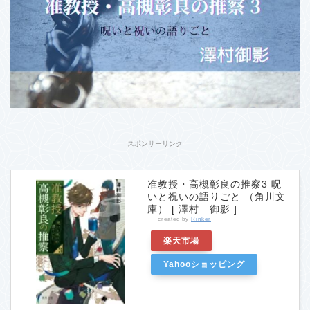
スポンサーリンク
准教授・高槻彰良の推察3 呪
いと祝いの語りごと （角川文
庫） [ 澤村 御影 ]
created by
Rinker
楽天市場
Yahooショッピング