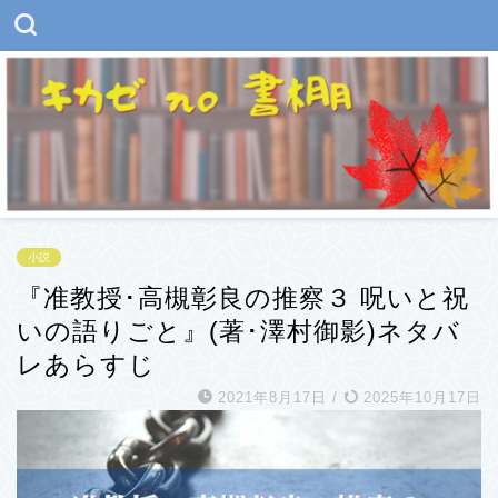
小説
『准教授･高槻彰良の推察３ 呪いと祝
いの語りごと』(著･澤村御影)ネタバ
レあらすじ
2021年8月17日
/
2025年10月17日