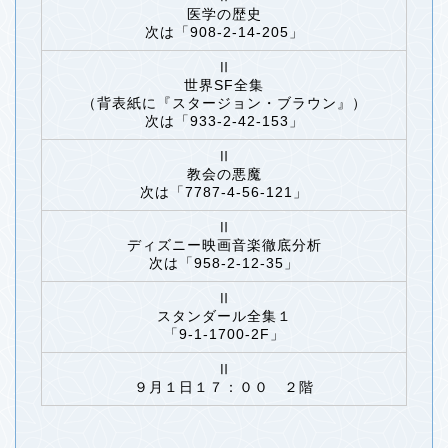
医学の歴史
次は「908-2-14-205」
Ⅱ
世界SF全集
（背表紙に『スタージョン・ブラウン』）
次は「933-2-42-153」
Ⅱ
教会の悪魔
次は「7787-4-56-121」
Ⅱ
ディズニー映画音楽徹底分析
次は「958-2-12-35」
Ⅱ
スタンダール全集１
「9-1-1700-2F」
Ⅱ
９月１日１７：００ ２階