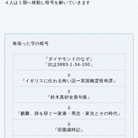
４人は１階へ移動し暗号を解いていきます
角張った字の暗号
『ダイヤモンドのなぞ』
「次は3883-1-34-100」
Ⅱ
『イギリスに伝わる怖い話ー英国幽霊怪奇譚』
Ⅱ
『鈴木真砂女善句集』
Ⅱ
『麒麟、蹄を研ぐー家康・秀忠・家光とその時代』
Ⅱ
『田園歳時記』