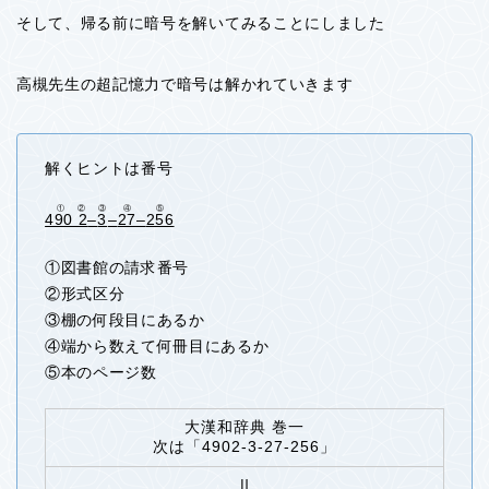
そして、帰る前に暗号を解いてみることにしました
高槻先生の超記憶力で暗号は解かれていきます
解くヒントは番号
① ②
③
④
⑤
490 2
–
3
–
27
–
256
①図書館の請求番号
②形式区分
③棚の何段目にあるか
④端から数えて何冊目にあるか
⑤本のページ数
大漢和辞典 巻一
次は「4902-3-27-256」
Ⅱ