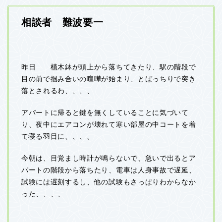
相談者 難波要一
昨日 植木鉢が頭上から落ちてきたり、駅の階段で
目の前で掴み合いの喧嘩が始まり、とばっちりで突き
落とされるわ、、、、
アパートに帰ると鍵を無くしていることに気づいて
り、夜中にエアコンが壊れて寒い部屋の中コートを着
て寝る羽目に、、、、
今朝は、目覚まし時計が鳴らないで、急いで出るとア
パートの階段から落ちたり、電車は人身事故で遅延、
試験には遅刻するし、他の試験もさっぱりわからなか
った、、、、